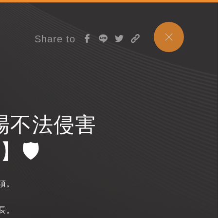
Share to
職場不法侵害
🛡️
項。
長。