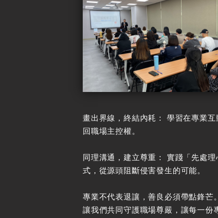
畫出界線，終結內耗： 學習在專業
回職場主控權。
同理溝通，建立尊重： 實踐「先處
式，從源頭阻斷侵害發生的可能。
專業不代表退讓，善良必須帶點鋒芒
讓我們共同守護職場尊嚴，讓每一份