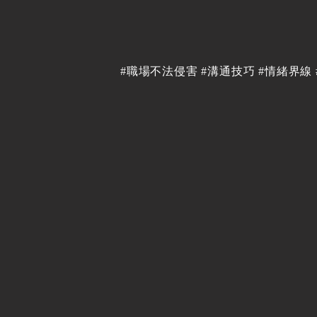
#職場不法侵害 #溝通技巧 #情緒界線 